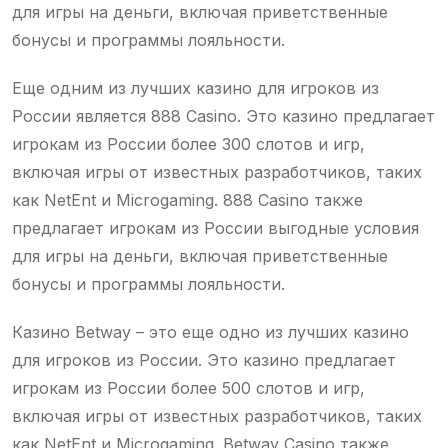
для игры на деньги, включая приветственные
бонусы и программы лояльности.
Еще одним из лучших казино для игроков из
России является 888 Casino. Это казино предлагает
игрокам из России более 300 слотов и игр,
включая игры от известных разработчиков, таких
как NetEnt и Microgaming. 888 Casino также
предлагает игрокам из России выгодные условия
для игры на деньги, включая приветственные
бонусы и программы лояльности.
Казино Betway – это еще одно из лучших казино
для игроков из России. Это казино предлагает
игрокам из России более 500 слотов и игр,
включая игры от известных разработчиков, таких
как NetEnt и Microgaming. Betway Casino также