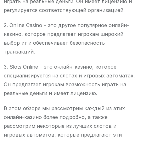
играть на реальные деньги. Он имеет лицензию и
регулируется соответствующей организацией.
2. Online Casino – это другое популярное онлайн-
казино, которое предлагает игрокам широкий
выбор иг и обеспечивает безопасность
транзакций.
3. Slots Online – это онлайн-казино, которое
специализируется на слотах и игровых автоматах.
Он предлагает игрокам возможность играть на
реальные деньги и имеет лицензию.
В этом обзоре мы рассмотрим каждый из этих
онлайн-казино более подробно, а также
рассмотрим некоторые из лучших слотов и
игровых автоматов, которые предлагают эти