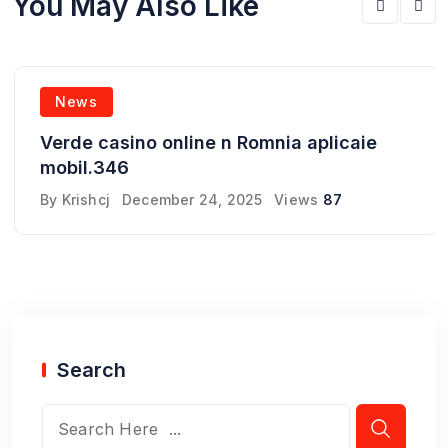
You May Also Like
News
Verde casino online n Romnia aplicaie
mobil.346
By
Krishcj
December 24, 2025
Views
87
Search