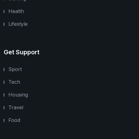
Health
Lifestyle
Get Support
Sport
Tech
Housing
Travel
Food