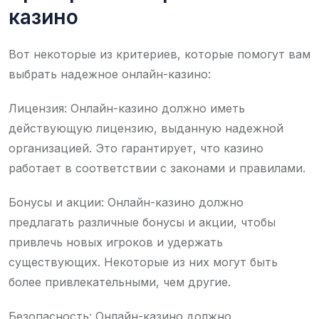
казино
Вот некоторые из критериев, которые помогут вам
выбрать надежное онлайн-казино:
Лицензия: Онлайн-казино должно иметь
действующую лицензию, выданную надежной
организацией. Это гарантирует, что казино
работает в соответствии с законами и правилами.
Бонусы и акции: Онлайн-казино должно
предлагать различные бонусы и акции, чтобы
привлечь новых игроков и удержать
существующих. Некоторые из них могут быть
более привлекательными, чем другие.
Безопасность: Онлайн-казино должно