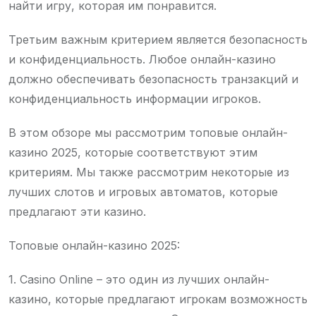
найти игру, которая им понравится.
Третьим важным критерием является безопасность
и конфиденциальность. Любое онлайн-казино
должно обеспечивать безопасность транзакций и
конфиденциальность информации игроков.
В этом обзоре мы рассмотрим топовые онлайн-
казино 2025, которые соответствуют этим
критериям. Мы также рассмотрим некоторые из
лучших слотов и игровых автоматов, которые
предлагают эти казино.
Топовые онлайн-казино 2025:
1. Casino Online – это один из лучших онлайн-
казино, которые предлагают игрокам возможность