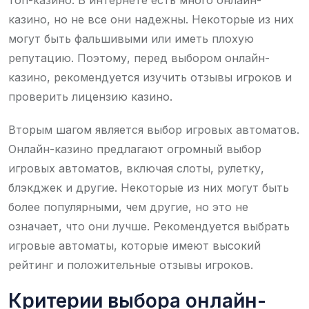
казино, но не все они надежны. Некоторые из них
могут быть фальшивыми или иметь плохую
репутацию. Поэтому, перед выбором онлайн-
казино, рекомендуется изучить отзывы игроков и
проверить лицензию казино.
Вторым шагом является выбор игровых автоматов.
Онлайн-казино предлагают огромный выбор
игровых автоматов, включая слоты, рулетку,
блэкджек и другие. Некоторые из них могут быть
более популярными, чем другие, но это не
означает, что они лучше. Рекомендуется выбрать
игровые автоматы, которые имеют высокий
рейтинг и положительные отзывы игроков.
Критерии выбора онлайн-