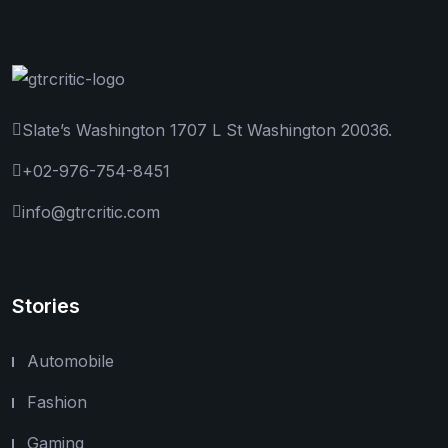
Slate’s Washington 1707 L St Washington 20036.
+02-976-754-8451
info@gtrcritic.com
Stories
Automobile
Fashion
Gaming