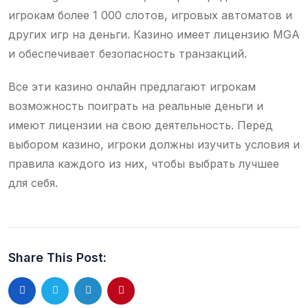
игрокам более 1 000 слотов, игровых автоматов и
других игр на деньги. Казино имеет лицензию MGA
и обеспечивает безопасность транзакций.
Все эти казино онлайн предлагают игрокам
возможность поиграть на реальные деньги и
имеют лицензии на свою деятельность. Перед
выбором казино, игроки должны изучить условия и
правила каждого из них, чтобы выбрать лучшее
для себя.
Share This Post:
LinkedIn
Pinterest