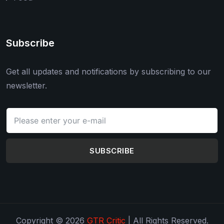
Subscribe
Get all updates and notifications by subscribing to our
newsletter.
SUBSCRIBE
Copyright © 2026
GTR Critic
| All Rights Reserved.