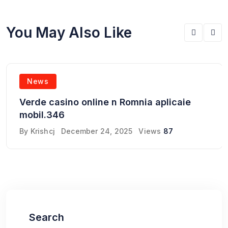
You May Also Like
News
Verde casino online n Romnia aplicaie
mobil.346
By
Krishcj
December 24, 2025
Views
87
Search