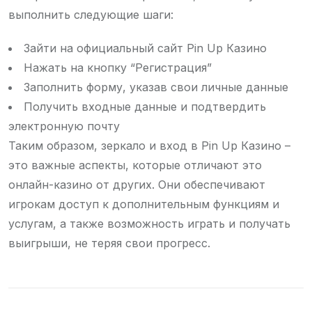
выполнить следующие шаги:
Зайти на официальный сайт Pin Up Казино
Нажать на кнопку “Регистрация”
Заполнить форму, указав свои личные данные
Получить входные данные и подтвердить
электронную почту
Таким образом, зеркало и вход в Pin Up Казино –
это важные аспекты, которые отличают это
онлайн-казино от других. Они обеспечивают
игрокам доступ к дополнительным функциям и
услугам, а также возможность играть и получать
выигрыши, не теряя свои прогресс.