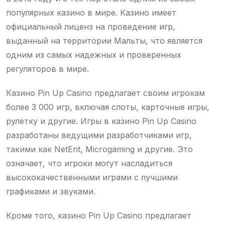
популярных казино в мире. Казино имеет
официальный лиценз на проведение игр,
выданный на территории Мальты, что является
одним из самых надежных и проверенных
регуляторов в мире.
Казино Pin Up Casino предлагает своим игрокам
более 3 000 игр, включая слоты, карточные игры,
рулетку и другие. Игры в казино Pin Up Casino
разработаны ведущими разработчиками игр,
такими как NetEnt, Microgaming и другие. Это
означает, что игроки могут насладиться
высококачественными играми с лучшими
графиками и звуками.
Кроме того, казино Pin Up Casino предлагает