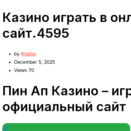
Казино играть в он
сайт.4595
by
Krishcj
December 5, 2025
Views
70
Пин Ап Казино – игр
официальный сайт