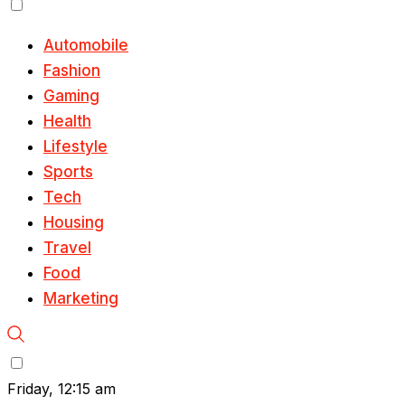
Automobile
Fashion
Gaming
Health
Lifestyle
Sports
Tech
Housing
Travel
Food
Marketing
Friday, 12:15 am