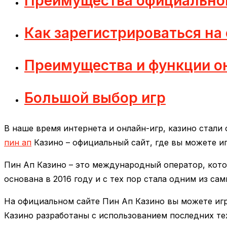
Преимущества официального
Как зарегистрироваться на
Преимущества и функции он
Большой выбор игр
В наше время интернета и онлайн-игр, казино стал
пин ап
Казино – официальный сайт, где вы можете иг
Пин Ап Казино – это международный оператор, кото
основана в 2016 году и с тех пор стала одним из са
На официальном сайте Пин Ап Казино вы можете играт
Казино разработаны с использованием последних те