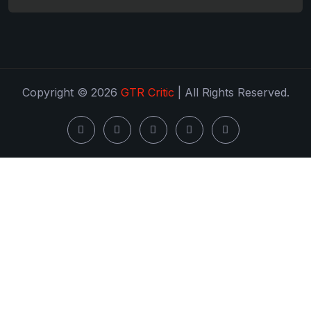
Copyright © 2026
GTR Critic
| All Rights Reserved.