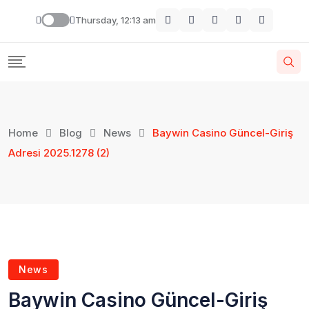
Skip
Thursday, 12:13 am
to
content
Home
Blog
News
Baywin Casino Güncel-Giriş
Adresi 2025.1278 (2)
News
Baywin Casino Güncel-Giriş