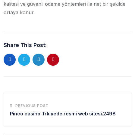
kalitesi ve güvenli ödeme yöntemleri ile net bir şekilde
ortaya konur.
Share This Post:
LinkedIn
Pinterest
PREVIOUS POST
Pinco casino Trkiyede resmi web sitesi.2498