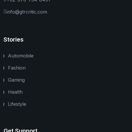
info@gtrcritic.com
Stories
Automobile
Fashion
Gaming
Health
Lifestyle
Get Support