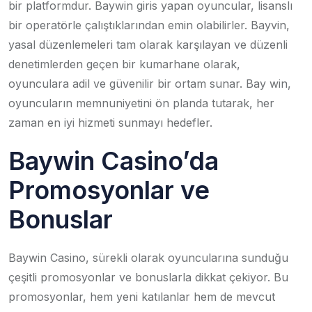
bir platformdur. Baywin giris yapan oyuncular, lisanslı
bir operatörle çalıştıklarından emin olabilirler. Bayvin,
yasal düzenlemeleri tam olarak karşılayan ve düzenli
denetimlerden geçen bir kumarhane olarak,
oyunculara adil ve güvenilir bir ortam sunar. Bay win,
oyuncuların memnuniyetini ön planda tutarak, her
zaman en iyi hizmeti sunmayı hedefler.
Baywin Casino’da
Promosyonlar ve
Bonuslar
Baywin Casino, sürekli olarak oyuncularına sunduğu
çeşitli promosyonlar ve bonuslarla dikkat çekiyor. Bu
promosyonlar, hem yeni katılanlar hem de mevcut