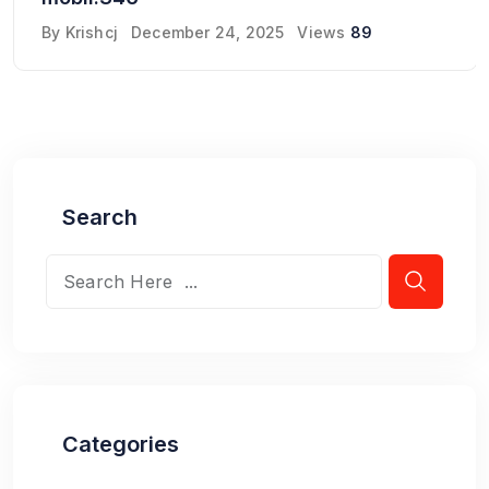
By
Krishcj
December 24, 2025
Views
89
Search
Categories