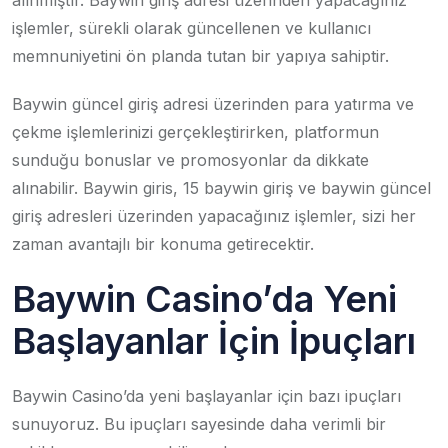
işlemler, sürekli olarak güncellenen ve kullanıcı
memnuniyetini ön planda tutan bir yapıya sahiptir.
Baywin güncel giriş adresi üzerinden para yatırma ve
çekme işlemlerinizi gerçekleştirirken, platformun
sunduğu bonuslar ve promosyonlar da dikkate
alınabilir. Baywin giris, 15 baywin giriş ve baywin güncel
giriş adresleri üzerinden yapacağınız işlemler, sizi her
zaman avantajlı bir konuma getirecektir.
Baywin Casino’da Yeni
Başlayanlar İçin İpuçları
Baywin Casino’da yeni başlayanlar için bazı ipuçları
sunuyoruz. Bu ipuçları sayesinde daha verimli bir