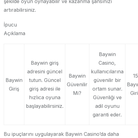
şekilde oyun oynayabilir ve kazanma şansınızı
artırabilirsiniz.
İpucu
Açıklama
Baywin
Baywin giriş
Casino,
adresini güncel
kullanıcılarına
Baywin
15
Baywin
tutun. Güncel
güvenilir bir
Güvenilir
Bay
Giriş
giriş adresi ile
ortam sunar.
Mi?
Gir
hızlıca oyuna
Güvenliği ve
başlayabilirsiniz.
adil oyunu
garanti eder.
Bu ipuçlarını uygulayarak Baywin Casino’da daha