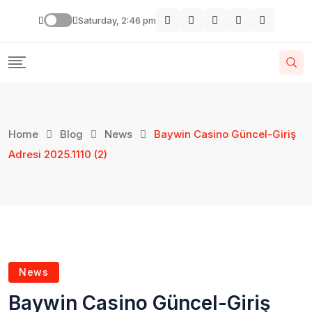
Skip
Saturday, 2:46 pm
to
content
Home
Blog
News
Baywin Casino Güncel-Giriş
Adresi 2025.1110 (2)
News
Baywin Casino Güncel-Giriş