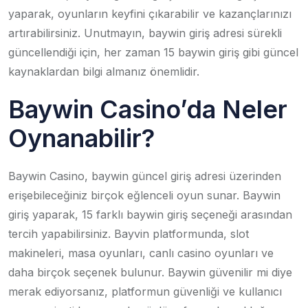
yaparak, oyunların keyfini çıkarabilir ve kazançlarınızı
artırabilirsiniz. Unutmayın, baywin giriş adresi sürekli
güncellendiği için, her zaman 15 baywin giriş gibi güncel
kaynaklardan bilgi almanız önemlidir.
Baywin Casino’da Neler
Oynanabilir?
Baywin Casino, baywin güncel giriş adresi üzerinden
erişebileceğiniz birçok eğlenceli oyun sunar. Baywin
giriş yaparak, 15 farklı baywin giriş seçeneği arasından
tercih yapabilirsiniz. Bayvin platformunda, slot
makineleri, masa oyunları, canlı casino oyunları ve
daha birçok seçenek bulunur. Baywin güvenilir mi diye
merak ediyorsanız, platformun güvenliği ve kullanıcı