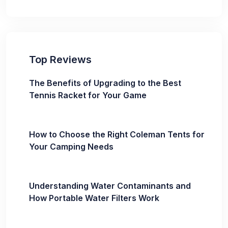
Top Reviews
The Benefits of Upgrading to the Best
Tennis Racket for Your Game
How to Choose the Right Coleman Tents for
Your Camping Needs
Understanding Water Contaminants and
How Portable Water Filters Work