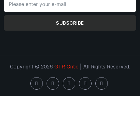
SUBSCRIBE
Copyright © 2026
GTR Critic
| All Rights Reserved.