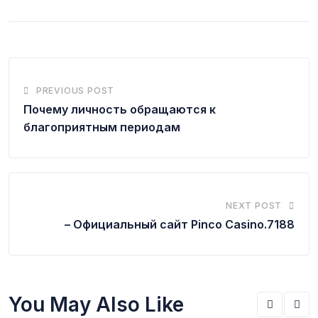
PREVIOUS POST
Почему личность обращаются к
благоприятным периодам
NEXT POST
– Официальный сайт Pinco Casino.7188
You May Also Like