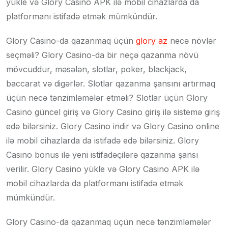
yükle və Glory Casino APK ilə mobil cihazlarda da
platformanı istifadə etmək mümkündür.
Glory Casino-da qazanmaq üçün
glory az
necə növlər
seçməli? Glory Casino-da bir neçə qazanma növü
mövcuddur, məsələn, slotlar, poker, blackjack,
baccarat və digərlər. Slotlar qazanma şansını artırmaq
üçün necə tənzimləmələr etməli? Slotlar üçün Glory
Casino güncel giriş və Glory Casino giriş ilə sistemə giriş
edə bilərsiniz. Glory Casino indir və Glory Casino online
ilə mobil cihazlarda da istifadə edə bilərsiniz. Glory
Casino bonus ilə yeni istifadəçilərə qazanma şansı
verilir. Glory Casino yükle və Glory Casino APK ilə
mobil cihazlarda da platformanı istifadə etmək
mümkündür.
Glory Casino-da qazanmaq üçün necə tənzimləmələr