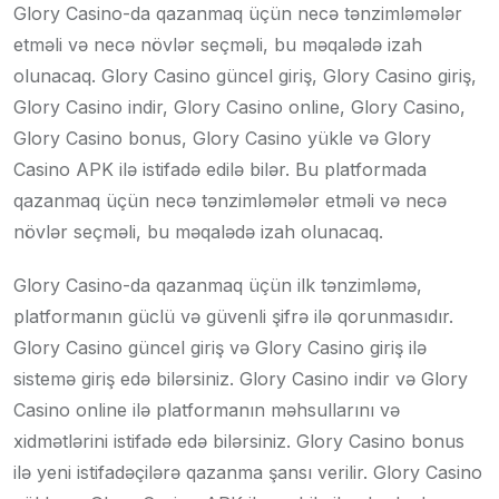
Glory Casino-da qazanmaq üçün necə tənzimləmələr
etməli və necə növlər seçməli, bu məqalədə izah
olunacaq. Glory Casino güncel giriş, Glory Casino giriş,
Glory Casino indir, Glory Casino online, Glory Casino,
Glory Casino bonus, Glory Casino yükle və Glory
Casino APK ilə istifadə edilə bilər. Bu platformada
qazanmaq üçün necə tənzimləmələr etməli və necə
növlər seçməli, bu məqalədə izah olunacaq.
Glory Casino-da qazanmaq üçün ilk tənzimləmə,
platformanın güclü və güvenli şifrə ilə qorunmasıdır.
Glory Casino güncel giriş və Glory Casino giriş ilə
sistemə giriş edə bilərsiniz. Glory Casino indir və Glory
Casino online ilə platformanın məhsullarını və
xidmətlərini istifadə edə bilərsiniz. Glory Casino bonus
ilə yeni istifadəçilərə qazanma şansı verilir. Glory Casino