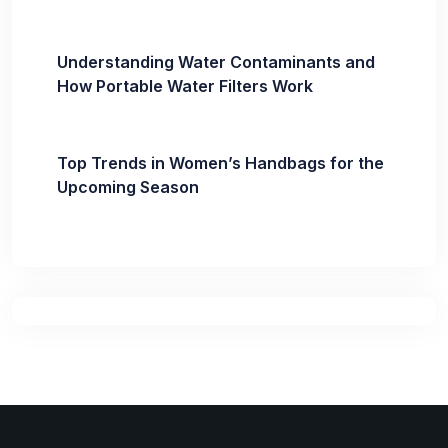
Understanding Water Contaminants and
How Portable Water Filters Work
Top Trends in Women’s Handbags for the
Upcoming Season