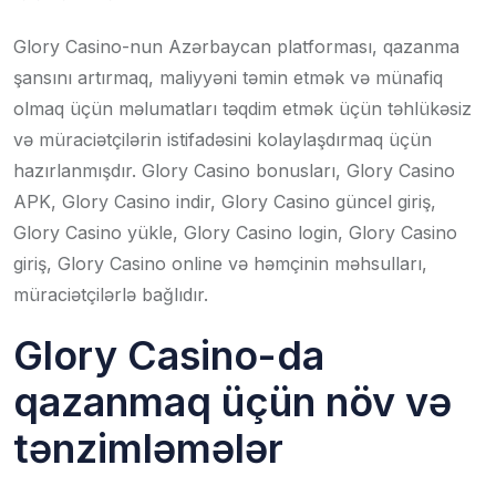
Glory Casino-nun Azərbaycan platforması, qazanma
şansını artırmaq, maliyyəni təmin etmək və münafiq
olmaq üçün məlumatları təqdim etmək üçün təhlükəsiz
və müraciətçilərin istifadəsini kolaylaşdırmaq üçün
hazırlanmışdır. Glory Casino bonusları, Glory Casino
APK, Glory Casino indir, Glory Casino güncel giriş,
Glory Casino yükle, Glory Casino login, Glory Casino
giriş, Glory Casino online və həmçinin məhsulları,
müraciətçilərlə bağlıdır.
Glory Casino-da
qazanmaq üçün növ və
tənzimləmələr