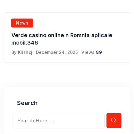
News
Verde casino online n Romnia aplicaie
mobil.346
By
Krishcj
December 24, 2025
Views
89
Search