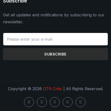
Subscribe
Get all updates and notifications by subscribing to our
newsletter.
SUBSCRIBE
Copyright © 2026
GTR Critic
| All Rights Reserved.