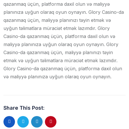
qazanmaq üçün, platforma daxil olun və maliyyə
planınıza uyğun olaraq oyun oynayın. Glory Casino-da
qazanmaq üçün, maliyyə planınızı təyin etmək və
uyğun təlimatlara müraciət etmək lazımdır. Glory
Casino-da qazanmaq üçün, platforma daxil olun və
maliyyə planınıza uyğun olaraq oyun oynayın. Glory
Casino-da qazanmaq üçün, maliyyə planınızı təyin
etmək və uyğun təlimatlara müraciət etmək lazımdır.
Glory Casino-da qazanmaq üçün, platforma daxil olun
və maliyyə planınıza uyğun olaraq oyun oynayın.
Share This Post:
LinkedIn
Pinterest