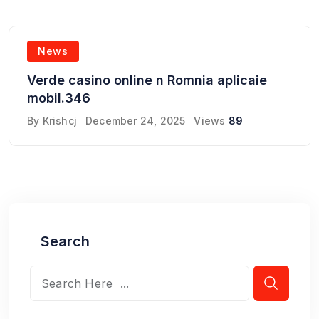
News
Verde casino online n Romnia aplicaie
mobil.346
By
Krishcj
December 24, 2025
Views
89
Search