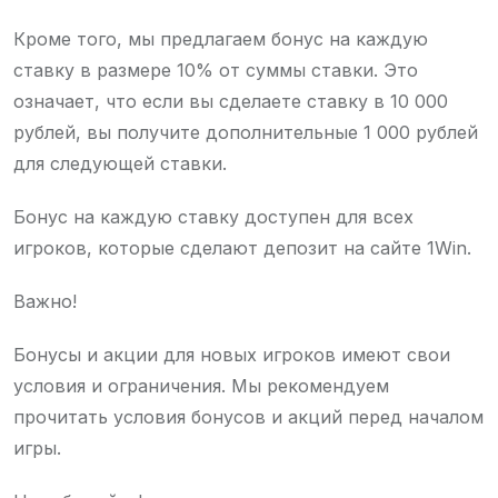
Кроме того, мы предлагаем бонус на каждую
ставку в размере 10% от суммы ставки. Это
означает, что если вы сделаете ставку в 10 000
рублей, вы получите дополнительные 1 000 рублей
для следующей ставки.
Бонус на каждую ставку доступен для всех
игроков, которые сделают депозит на сайте 1Win.
Важно!
Бонусы и акции для новых игроков имеют свои
условия и ограничения. Мы рекомендуем
прочитать условия бонусов и акций перед началом
игры.