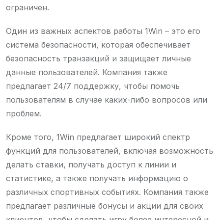
ограничен.
Один из важных аспектов работы 1Win – это его
система безопасности, которая обеспечивает
безопасность транзакций и защищает личные
данные пользователей. Компания также
предлагает 24/7 поддержку, чтобы помочь
пользователям в случае каких-либо вопросов или
проблем.
Кроме того, 1Win предлагает широкий спектр
функций для пользователей, включая возможность
делать ставки, получать доступ к линии и
статистике, а также получать информацию о
различных спортивных событиях. Компания также
предлагает различные бонусы и акции для своих
клиентов, чтобы сделать игру более интересной и