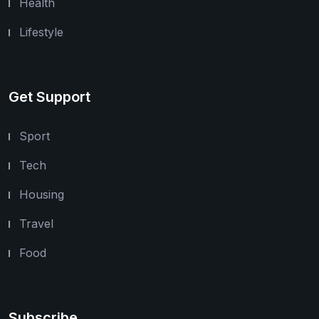
Health
Lifestyle
Get Support
Sport
Tech
Housing
Travel
Food
Subscribe