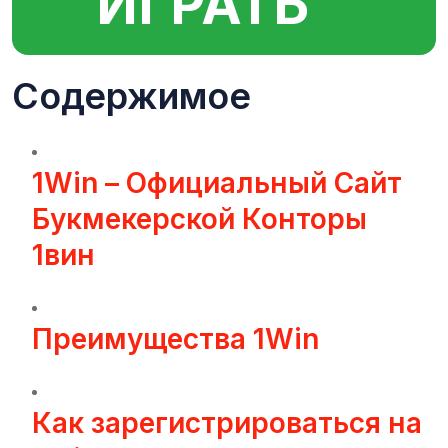
ИГРАТЬ
Содержимое
1Win – Официальный Сайт
Букмекерской Конторы
1вин
Преимущества 1Win
Как зарегистрироваться на