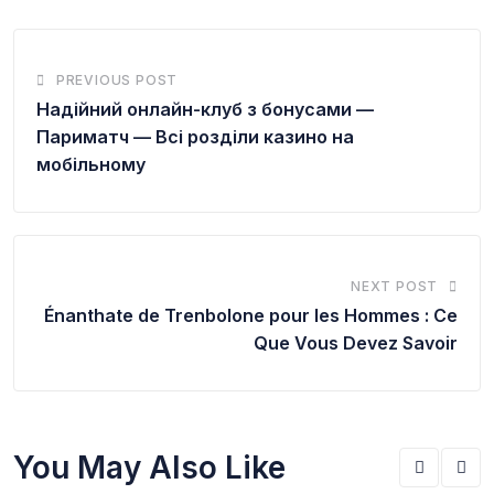
PREVIOUS POST
Надійний онлайн-клуб з бонусами —
Париматч — Всі розділи казино на
мобільному
NEXT POST
Énanthate de Trenbolone pour les Hommes : Ce
Que Vous Devez Savoir
You May Also Like