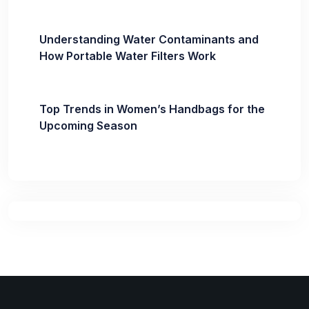
Understanding Water Contaminants and
How Portable Water Filters Work
Top Trends in Women’s Handbags for the
Upcoming Season