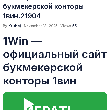
букмекерской конторы
1вин.21904
By
Krishcj
November 13, 2025
Views
55
1Win —
официальный сайт
букмекерской
конторы 1вин
▶️