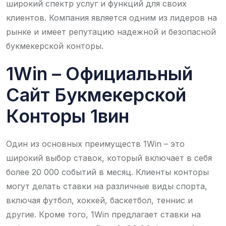
широкий спектр услуг и функций для своих
клиентов. Компания является одним из лидеров на
рынке и имеет репутацию надежной и безопасной
букмекерской конторы.
1Win – Официальный
Сайт Букмекерской
Конторы 1вин
Один из основных преимуществ 1Win – это
широкий выбор ставок, который включает в себя
более 20 000 событий в месяц. Клиенты конторы
могут делать ставки на различные виды спорта,
включая футбол, хоккей, баскетбол, теннис и
другие. Кроме того, 1Win предлагает ставки на