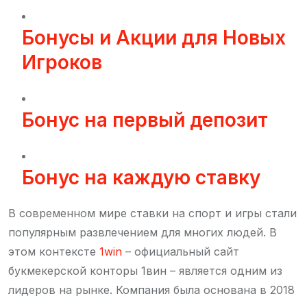
Бонусы и Акции для Новых
Игроков
Бонус на первый депозит
Бонус на каждую ставку
В современном мире ставки на спорт и игры стали
популярным развлечением для многих людей. В
этом контексте
1win
– официальный сайт
букмекерской конторы 1вин – является одним из
лидеров на рынке. Компания была основана в 2018