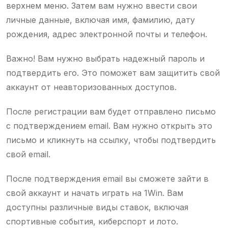
верхнем меню. Затем вам нужно ввести свои
личные данные, включая имя, фамилию, дату
рождения, адрес электронной почты и телефон.
Важно! Вам нужно выбрать надежный пароль и
подтвердить его. Это поможет вам защитить свой
аккаунт от неавторизованных доступов.
После регистрации вам будет отправлено письмо
с подтверждением email. Вам нужно открыть это
письмо и кликнуть на ссылку, чтобы подтвердить
свой email.
После подтверждения email вы сможете зайти в
свой аккаунт и начать играть на 1Win. Вам
доступны различные виды ставок, включая
спортивные события, киберспорт и лото.