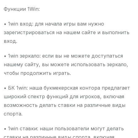
Функции 1Win:
• 1win вход: для начала игры вам нужно
зарегистрироваться на нашем сайте и выполнить
вход.
• 1win зеркало: если вы не можете доступаться
нашему сайту, вы можете использовать зеркало,
чтобы продолжить играть.
• БК 1win: наша букмекерская контора предлагает
широкий спектр функций для игроков, включая
возможность делать ставки на различные виды
спорта.
• 1win ставки: наши пользователи могут делать
ставки на различные виды спорта, включая