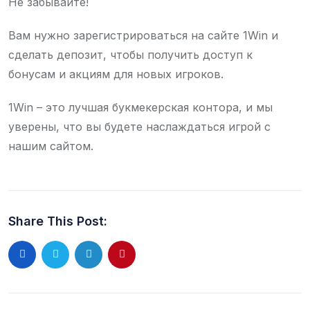
Не забывайте!
Вам нужно зарегистрироваться на сайте 1Win и
сделать депозит, чтобы получить доступ к
бонусам и акциям для новых игроков.
1Win – это лучшая букмекерская контора, и мы
уверены, что вы будете наслаждаться игрой с
нашим сайтом.
Share This Post:
LinkedIn
Pinterest