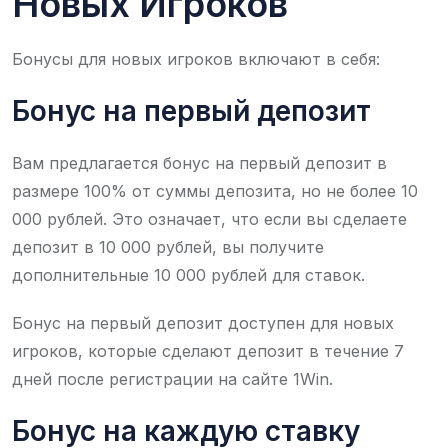
Новых Игроков
Бонусы для новых игроков включают в себя:
Бонус на первый депозит
Вам предлагается бонус на первый депозит в
размере 100% от суммы депозита, но не более 10
000 рублей. Это означает, что если вы сделаете
депозит в 10 000 рублей, вы получите
дополнительные 10 000 рублей для ставок.
Бонус на первый депозит доступен для новых
игроков, которые сделают депозит в течение 7
дней после регистрации на сайте 1Win.
Бонус на каждую ставку