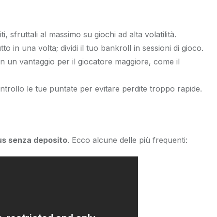
i, sfruttali al massimo su giochi ad alta volatilità.
in una volta; dividi il tuo bankroll in sessioni di gioco.
n un vantaggio per il giocatore maggiore, come il
rollo le tue puntate per evitare perdite troppo rapide.
s senza deposito
. Ecco alcune delle più frequenti: