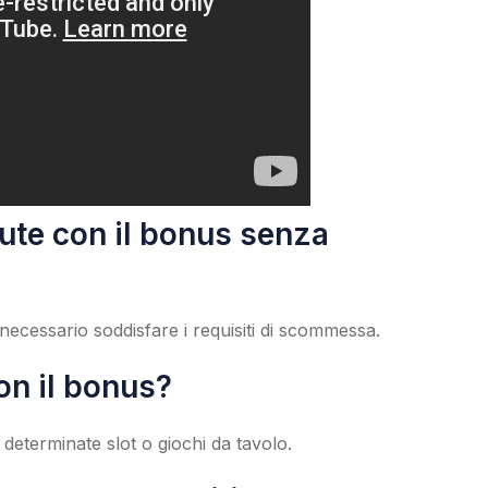
enute con il bonus senza
 necessario soddisfare i requisiti di scommessa.
on il bonus?
 determinate slot o giochi da tavolo.