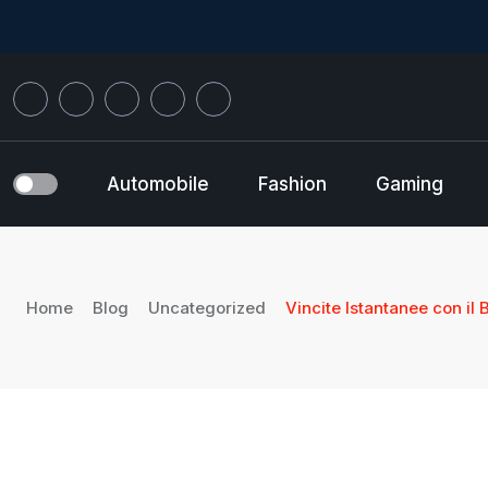
Skip
to
content
Automobile
Fashion
Gaming
Home
Blog
Uncategorized
Vincite Istantanee con il