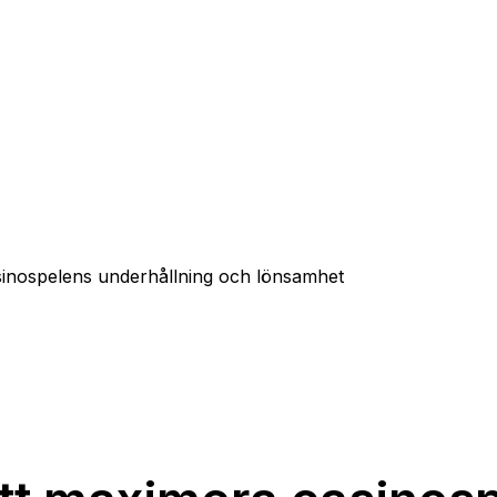
asinospelens underhållning och lönsamhet