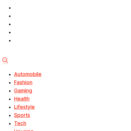
Automobile
Fashion
Gaming
Health
Lifestyle
Sports
Tech