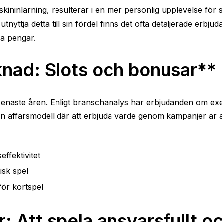
skininlärning, resulterar i en mer personlig upplevelse för 
 utnyttja detta till sin fördel finns det ofta detaljerade erb
na pengar.
nad: Slots och bonusar**
enaste åren. Enligt branschanalys har erbjudanden om exempe
en affärsmodell där att erbjuda värde genom kampanjer är avg
ffektivitet
isk spel
 för kortspel
: Att spela ansvarsfullt o