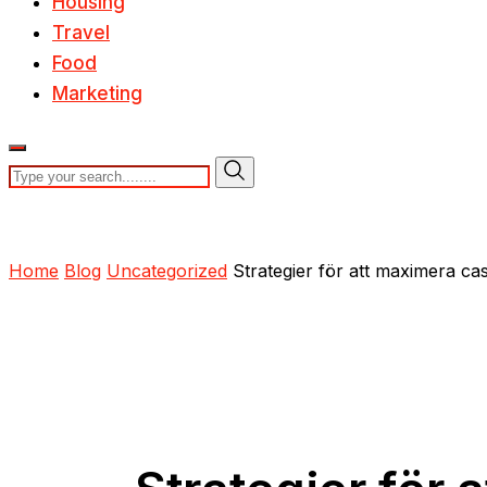
Housing
Travel
Food
Marketing
Home
Blog
Uncategorized
Strategier för att maximera c