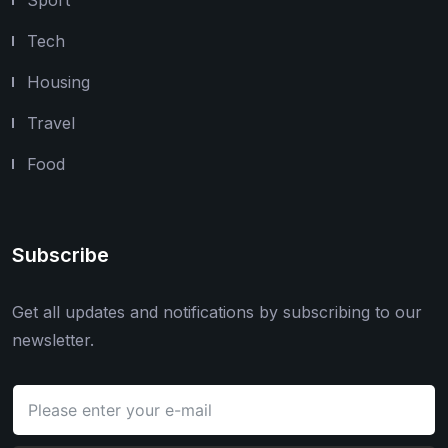
Tech
Housing
Travel
Food
Subscribe
Get all updates and notifications by subscribing to our
newsletter.