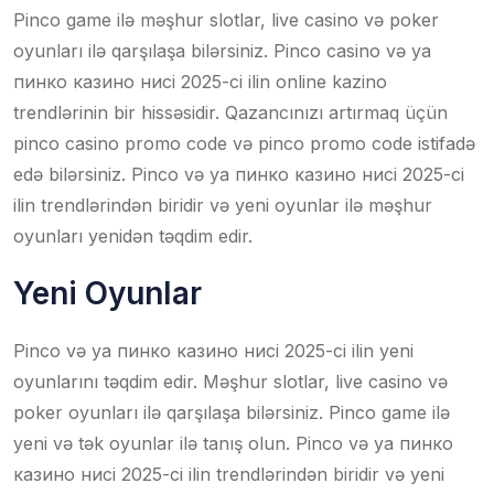
Pinco game ilə məşhur slotlar, live casino və poker
oyunları ilə qarşılaşa bilərsiniz. Pinco casino və ya
пинко казино нисi 2025-ci ilin online kazino
trendlərinin bir hissəsidir. Qazancınızı artırmaq üçün
pinco casino promo code və pinco promo code istifadə
edə bilərsiniz. Pinco və ya пинко казино нисi 2025-ci
ilin trendlərindən biridir və yeni oyunlar ilə məşhur
oyunları yenidən təqdim edir.
Yeni Oyunlar
Pinco və ya пинко казино нисi 2025-ci ilin yeni
oyunlarını təqdim edir. Məşhur slotlar, live casino və
poker oyunları ilə qarşılaşa bilərsiniz. Pinco game ilə
yeni və tək oyunlar ilə tanış olun. Pinco və ya пинко
казино нисi 2025-ci ilin trendlərindən biridir və yeni