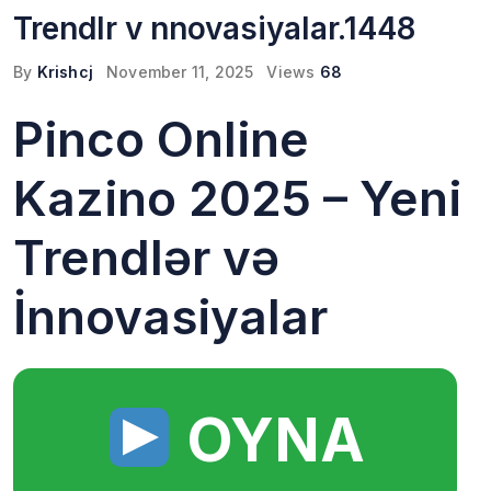
Trendlr v nnovasiyalar.1448
By
Krishcj
November 11, 2025
Views
68
Pinco Online
Kazino 2025 – Yeni
Trendlər və
İnnovasiyalar
OYNA