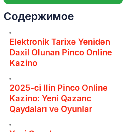
Содержимое
Elektronik Tarixə Yenidən
Daxil Olunan Pinco Online
Kazino
2025-ci Ilin Pinco Online
Kazino: Yeni Qazanc
Qaydaları və Oyunlar