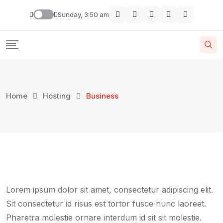
Skip
Sunday, 3:50 am
to
content
Home
Hosting
Business
Lorem ipsum dolor sit amet, consectetur adipiscing elit.
Sit consectetur id risus est tortor fusce nunc laoreet.
Pharetra molestie ornare interdum id sit sit molestie.