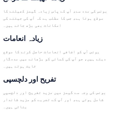
بونس کی مدد سے، آپ کے پاس زیادہ گیمز کھیلنے کا
موقع ہوتا ہے، جس کا مطلب ہے کہ آپ کی جیتنے کی
امکانات بھی بڑھ جاتے ہیں۔
زیادہ انعامات
بونس آپ کو اضافی انعامات حاصل کرنے کا موقع
دیتے ہیں، جو آپ کی کمائی کو بڑھانے میں مددگار
ثابت ہوتے ہیں۔
تفریح اور دلچسپی
بونس کی وجہ سے گیمز میں مزید تفریح اور دلچسپی
شامل ہوتی ہے، اور آپ کے تجربے کو مزید شاندار
بناتی ہیں۔