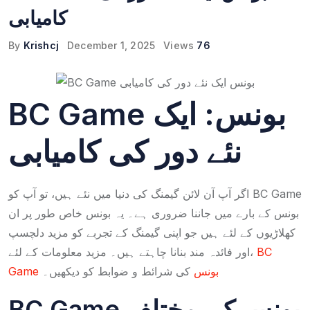
کامیابی
By
Krishcj
December 1, 2025
Views
76
BC Game بونس: ایک
نئے دور کی کامیابی
اگر آپ آن لائن گیمنگ کی دنیا میں نئے ہیں، تو آپ کو BC Game
بونس کے بارے میں جاننا ضروری ہے۔ یہ بونس خاص طور پر ان
کھلاڑیوں کے لئے ہیں جو اپنی گیمنگ کے تجربے کو مزید دلچسپ
BC
اور فائدہ مند بنانا چاہتے ہیں۔ مزید معلومات کے لئے،
Game بونس
کی شرائط و ضوابط کو دیکھیں۔
BC Game بونس کی مختلف