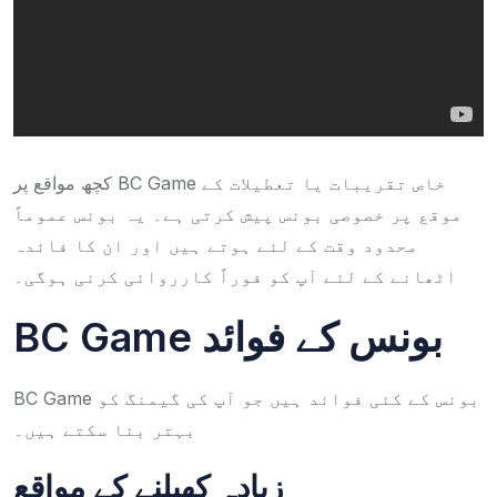
کچھ مواقع پر BC Game خاص تقریبات یا تعطیلات کے
موقع پر خصوصی بونس پیش کرتی ہے۔ یہ بونس عموماً
محدود وقت کے لئے ہوتے ہیں اور ان کا فائدہ
اٹھانے کے لئے آپ کو فوراً کارروائی کرنی ہوگی۔
BC Game بونس کے فوائد
BC Game بونس کے کئی فوائد ہیں جو آپ کی گیمنگ کو
بہتر بنا سکتے ہیں۔
زیادہ کھیلنے کے مواقع