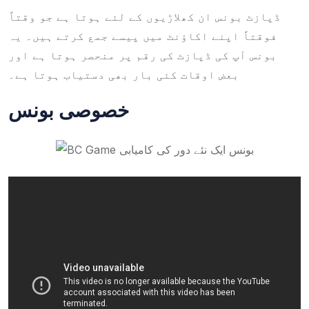
ڈپازٹ بونس ان کھلاڑیوں کے لئے ہوتا ہے جو وقتاً
فوقتاً اپنے اکاؤنٹ میں پیسے جمع کرتے ہیں۔ یہ
بونس آپ کی ڈپازٹ کی رقم پر منحصر ہوتا ہے اور
بعض اوقات کئی بار بھی دستیاب ہوتا ہے۔
خصوصی بونس