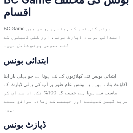
اقسام
BC Game بونس کئی قسم کے ہوتے ہیں، جن میں
ابتدائی بونس، ڈپازٹ بونس، اور کئی کھیلوں کے
لئے خصوصی بونس شامل ہیں۔
ابتدائی بونس
ابتدائی بونس نئے کھلاڑیوں کے لئے ہوتا ہے جو پہلی بار اپنا
اکاؤنٹ بناتے ہیں۔ یہ بونس عام طور پر آپ کی پہلی ڈپازٹ کے
تناسب سے ہوتا ہے، جیسے کہ 100% تک۔ اس سے آپ کو
مزید گیمز کھیلنے اور جیتنے کے زیادہ مواقع ملتے
ہیں۔
ڈپازٹ بونس