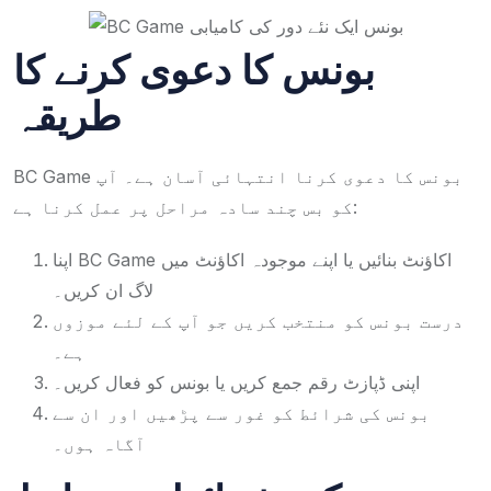
بونس کا دعوی کرنے کا
طریقہ
BC Game بونس کا دعوی کرنا انتہائی آسان ہے۔ آپ
کو بس چند سادہ مراحل پر عمل کرنا ہے:
اپنا BC Game اکاؤنٹ بنائیں یا اپنے موجودہ اکاؤنٹ میں
لاگ ان کریں۔
درست بونس کو منتخب کریں جو آپ کے لئے موزوں
ہے۔
اپنی ڈپازٹ رقم جمع کریں یا بونس کو فعال کریں۔
بونس کی شرائط کو غور سے پڑھیں اور ان سے
آگاہ ہوں۔