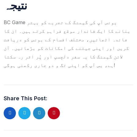
نتیجہ
BC Game بونس آپ کی گیمنگ کے تجربے کو بہتر
بنانے کا ایک شاندار موقع فراہم کرتے ہیں۔ ان کا
فائدہ اٹھائیں، مختلف اقسام کے بونس کو دریافت
کریں اور اپنی جیتنے کی امکانات کو بڑھائیں۔ آن
لائن گیمنگ کا یہ سفر دلچسپ اور پُر اثر رہ سکتا
ہے، بس آپ کو اپنی تگ و دو جاری رکھنی ہوگی!
Share This Post: