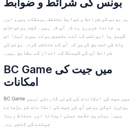
بونس کی شرائط و ضوابط
ہر بونس کی شرائط و ضوابط مختلف ہوسکتے ہیں، اور
یہ جاننا ضروری ہے کہ آپ کہ ہیں۔ کچھ بونس خاص
گیمز یا ایونٹس کے لئے مخصوص ہوتے ہیں، لہذا اس
بات کی تصدیق کریں کہ آپ کے منتخب کردہ بونس کی
شرائط آپ کی گیمنگ کے انداز کے مطابق ہیں۔
BC Game میں جیت کی
امکانات
BC Game میں جیت کی امکانات کی کوئی گارنٹی نہیں
ہوتی، لیکن بونس آپ کی جیت کی امکانات کو بڑھاتے
ہیں۔ بہترین حکمت عملی اپنانا اور محتاط رہنا
جیتنے کی کنجی ہے۔